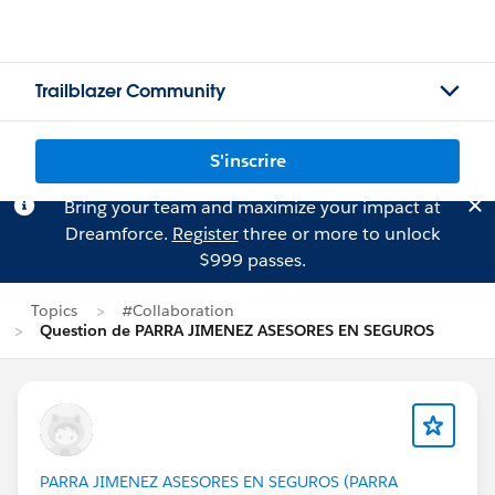
Trailblazer Community
S'inscrire
Bring your team and maximize your impact at
Dreamforce.
Register
three or more to unlock
$999 passes.
Topics
#Collaboration
Question de PARRA JIMENEZ ASESORES EN SEGUROS
PARRA JIMENEZ ASESORES EN SEGUROS (PARRA