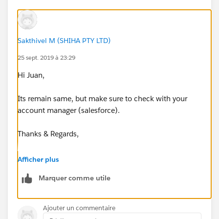
Sakthivel M (SHIHA PTY LTD)
25 sept. 2019 à 23:29
Hi Juan,
Its remain same, but make sure to check with your
account manager (salesforce).
Thanks & Regards,
Sakthivel Madesh
Afficher plus
Marquer comme utile
Ajouter un commentaire