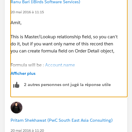
Ranu Bari (iBirds Software Services)
20 mai 2016 à 11:15
Amit,
This is Master/Lookup relationship field, so you can't
do it, but if you want only name of this record then
you can create formula field on Order Detail object,
Formula will be :
Account.name
Afficher plus
You can use your field name instead of 'Account'
2 autres personnes ont jugé la réponse utile
here.)
And, on page layout, Remove 'Sold To Account Name'
relationship field and place formula field here, you can
create same label for both fields, it will look like same.
Pritam Shekhawat (PwC South East Asia Consulting)
Hope that helps :)
20 mai 2016 à 11:20