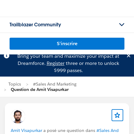
Trailblazer Community
S'inscrire
Bring your team and maximize your impact at
Dreamforce.
Register
three or more to unlock
$999 passes.
Topics
#Sales And Marketing
Question de Amit Visapurkar
Amit Visapurkar
a posé une question dans
#Sales And