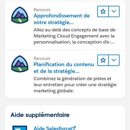
Parcours
Approfondissement de
votre stratégie
marketing
Allez au-delà des concepts de base de
Marketing Cloud Engagement avec la
personnalisation, la conception d’e-
mails et la création de rapports.
Parcours
Planification du contenu
et de la stratégie
marketing avec
Combinez la génération de pistes et
Marketing Cloud
leur entretien pour créer une stratégie
Account Engagement
marketing globale.
Aide supplémentaire
Aide Salesforce