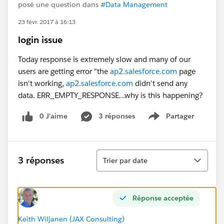
posé une question dans
#Data Management
23 févr. 2017 à 16:13
login issue
Today response is extremely slow and many of our
users are getting error "the
ap2.salesforce.com
page
isn't working,
ap2.salesforce.com
didn't send any
data. ERR_EMPTY_RESPONSE...why is this happening?
0 J’aime
3 réponses
Partager
Show menu
Tri
3 réponses
Trier par date
Réponse acceptée
Keith Wiljanen (JAX Consulting)