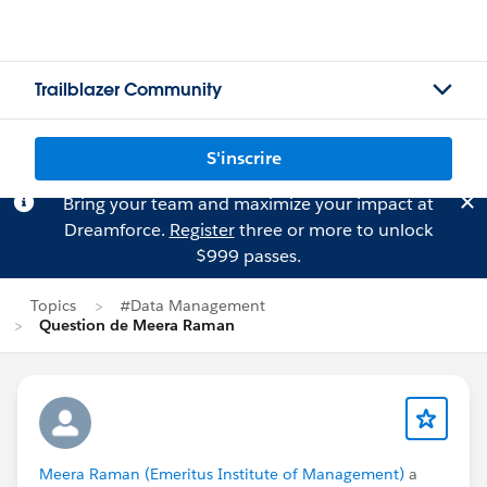
Trailblazer Community
S'inscrire
Bring your team and maximize your impact at
Dreamforce.
Register
three or more to unlock
$999 passes.
Topics
#Data Management
Question de Meera Raman
Meera Raman (Emeritus Institute of Management)
a