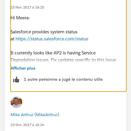
23 févr. 2017 à 16:25
Hi Meera-
Salesforce provides system status
at
https://status.salesforce.com/status
It currently looks like AP2 is having Service
Degradation issues. Fix updates specific to this issue
can be found
Afficher plus
here:
https://status.salesforce.com/status/AP2/incide
1 autre personne a jugé le contenu utile
nts/588
Salesforce is good at quickly providing updates in
these types of situations, so check back frequently for
new info.
Mike Arthur (MikeArthur)
23 févr. 2017 à 16:24