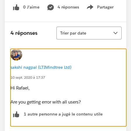
0 J’aime
4 réponses
Partager
Show menu
Tri
4 réponses
Trier par date
sakshi nagpal (LTIMindtree Ltd)
10 sept. 2020 à 17:37
Hi Rafael,
Are you getting error with all users?
1 autre personne a jugé le contenu utile