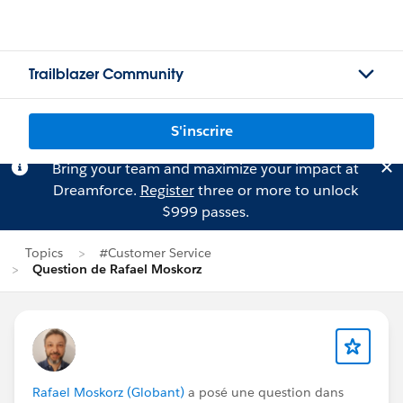
Trailblazer Community
S'inscrire
Bring your team and maximize your impact at
Dreamforce.
Register
three or more to unlock
$999 passes.
Topics
#Customer Service
Question de Rafael Moskorz
Rafael Moskorz (Globant)
a posé une question dans