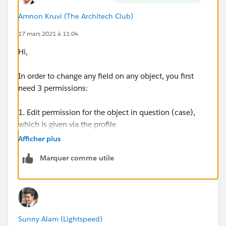
Amnon Kruvi (The Architech Club)
17 mars 2021 à 11:04
Hi,
In order to change any field on any object, you first
need 3 permissions:
1. Edit permission for the object in question (case),
which is given via the profile
Afficher plus
2. Sharing (record-level) permission to edit this
Marquer comme utile
specific case, which is normally granted by roles or
sharing rules
3. Field-level permission to edit the field (Account) on
the object. Those are also in the profile.
Sunny Alam (Lightspeed)