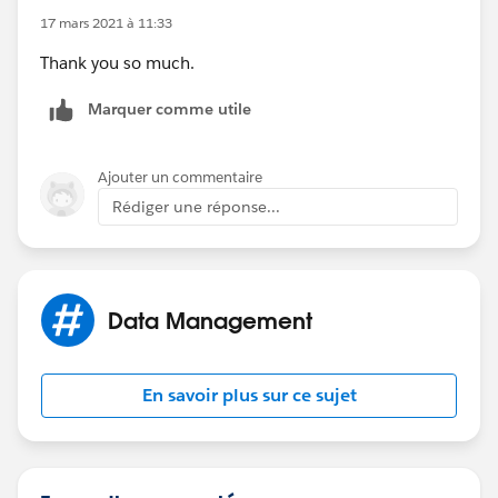
You'll need to make sure your user has all three.
17 mars 2021 à 11:33
Thank you so much.
Marquer comme utile
Ajouter un commentaire
Rédiger une réponse...
Data Management
En savoir plus sur ce sujet