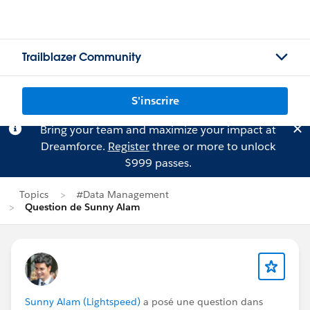
Trailblazer Community
S'inscrire
Bring your team and maximize your impact at
Dreamforce.
Register
three or more to unlock
$999 passes.
Topics
#Data Management
Question de Sunny Alam
Sunny Alam (Lightspeed)
a posé une question dans