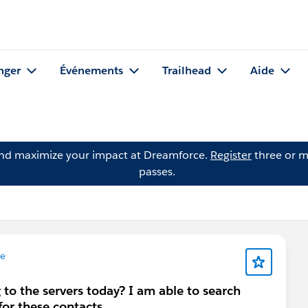
nger
Événements
Trailhead
Aide
and maximize your impact at Dreamforce.
Register
three or m
passes.
e
to the servers today? I am able to search
for these contacts.