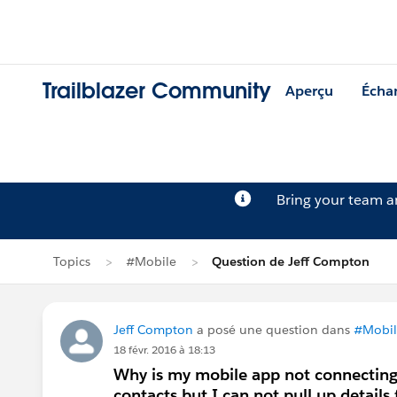
Trailblazer Community
Aperçu
Écha
Bring your team 
Topics
#Mobile
Question de Jeff Compton
Jeff Compton
a posé une question dans
#Mobil
18 févr. 2016 à 18:13
Why is my mobile app not connecting 
contacts but I can not pull up details 