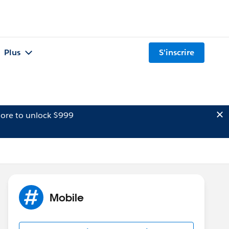
Plus
S'inscrire
ore to unlock $999
Mobile