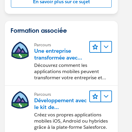
En savoir plus sur ce sujet
Formation associée
Parcours
Une entreprise
transformée avec
Mobile
Découvrez comment les
applications mobiles peuvent
transformer votre entreprise et
améliorer la productivité des
employés.
Parcours
Développement avec
le kit de
développement
Créez vos propres applications
mobile
mobiles iOS, Android ou hybrides
grâce à la plate-forme Salesforce.