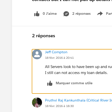
0 J’aime
2 réponses
Par
Show 
2 réponses
Jeff Compton
18 févr. 2016 à 20:41
All Servers look to have been up and run
I still can not access my loan details.
Marquer comme utile
Pruthvi Raj Kankunthala (Critical River I
18 févr. 2016 à 18:30