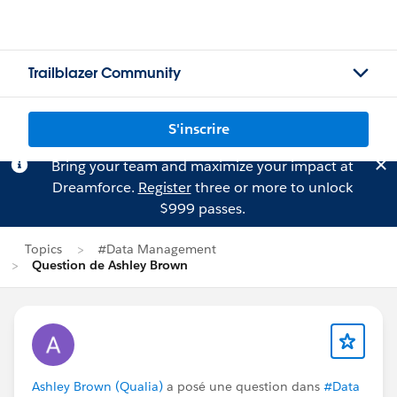
Trailblazer Community
S'inscrire
Bring your team and maximize your impact at
Dreamforce.
Register
three or more to unlock
$999 passes.
Topics
#Data Management
Question de Ashley Brown
Ashley Brown (Qualia)
a posé une question dans
#Data