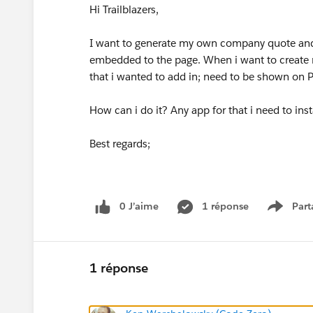
Hi Trailblazers,
I want to generate my own company quote and 
embedded to the page. When i want to create m
that i wanted to add in; need to be shown on 
How can i do it? Any app for that i need to inst
Best regards;
0 J’aime
1 réponse
Part
Show m
1 réponse