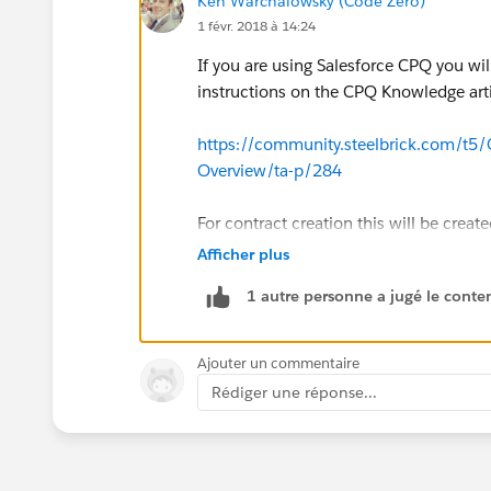
Ken Warchalowsky (Code Zero)
1 févr. 2018 à 14:24
If you are using Salesforce CPQ you wi
instructions on the CPQ Knowledge arti
https://community.steelbrick.com/t5
Overview/ta-p/284
For contract creation this will be creat
(
https://community.steelbrick.com/t
Afficher plus
p/430/highlight/true#.M382
).
1 autre personne a jugé le conten
My recommendation would be to genera
The action would be to set the SBQQ_
Ajouter un commentaire
Opportunity is not contracted the ID s
Rédiger une réponse...
this value out to allow the Salesperson
Contract). If there are more templates y
different approach.