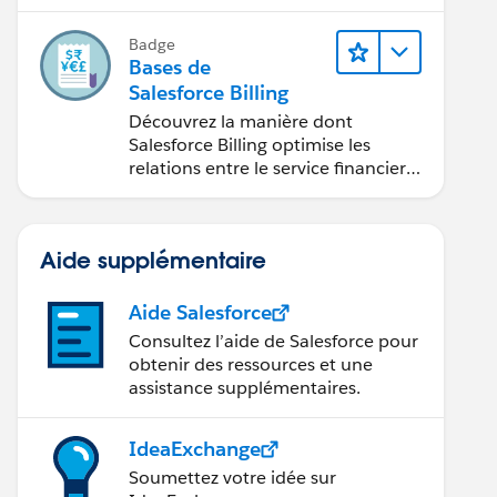
factures, recouvrement des
paiements et production de
Badge
rapports financiers.
Bases de
Salesforce Billing
Découvrez la manière dont
Salesforce Billing optimise les
relations entre le service financier
et les équipes commerciales.
Aide supplémentaire
Aide Salesforce
Consultez l’aide de Salesforce pour
obtenir des ressources et une
assistance supplémentaires.
IdeaExchange
Soumettez votre idée sur