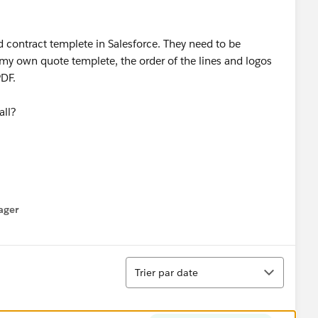
contract templete in Salesforce. They need to be
y own quote templete, the order of the lines and logos
PDF.
all?
ager
enu
Tri
Trier par date