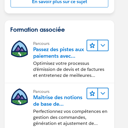
En savoir plus sur ce sujet
Formation associée
Parcours
Passez des pistes aux
paiements avec
Salesforce CPQ et
Optimisez votre processus
Billing
d’émission de devis et de factures
et entretenez de meilleures
relations d’équipe.
Parcours
Maîtrise des notions
de base de
l’administration de
Perfectionnez vos compétences en
Salesforce Billing
gestion des commandes,
génération et ajustement de