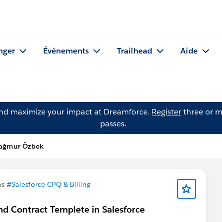
nger
Événements
Trailhead
Aide
and maximize your impact at Dreamforce.
Register
three or m
passes.
Yağmur Özbek
ns
#Salesforce CPQ & Billing
 Contract Templete in Salesforce