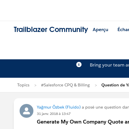
Trailblazer Community
Aperçu
Écha
Bring your team 
Topics
#Salesforce CPQ & Billing
Question de 
Yağmur Özbek (Fluido)
a posé une question da
31 janv. 2018 à 13:47
Generate My Own Company Quote and