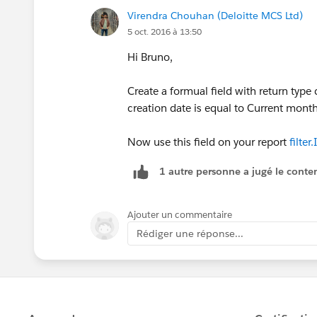
Virendra Chouhan (Deloitte MCS Ltd)
Inventory: Last Modified Date
5 oct. 2016 à 13:50
Inventory: Last Activity Date
Hi Bruno,
Inventory Product: Info
Create a formual field with return type
creation date is equal to Current month 
Inventory Product: Last Modified By
Now use this field on your report
filter.
Inventory Product: Last Modified Alias
1 autre personne a jugé le conten
Inventory Product: Last Modified Date
Ajouter un commentaire
Inventory Product: Last Activity Date
Rédiger une réponse...
Product: General
Product: Last Modified Date