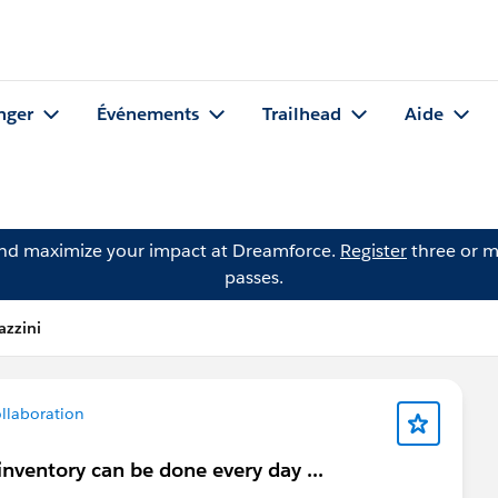
nger
Événements
Trailhead
Aide
and maximize your impact at Dreamforce.
Register
three or m
passes.
azzini
llaboration
 inventory can be done every day ...