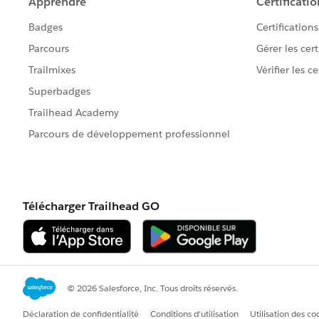
Product: Last Modified By
Product: Last Modified Alias
- So if I put one of those in the table ext
- If I put this in the heading, I will h
...