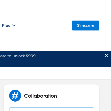
Plus
S'inscrire
ore to unlock $999
Collaboration