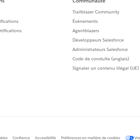
raction (I will have all the dates) ...
ave to choose a range (and here don't find the one matching)