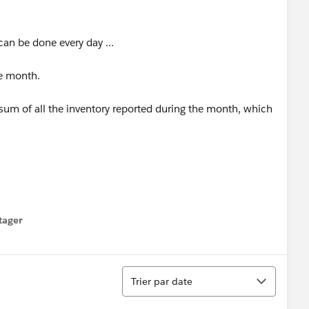
 can be done every day ...
the month.
 sum of all the inventory reported during the month, which
tager
menu
Tri
Trier par date