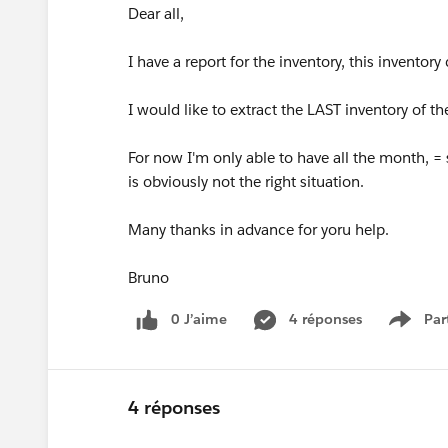
Dear all,
I have a report for the inventory, this inventory
I would like to extract the LAST inventory of 
For now I'm only able to have all the month, =
is obviously not the right situation.
Many thanks in advance for yoru help.
Bruno
0 J’aime
4 réponses
Par
Show 
4 réponses