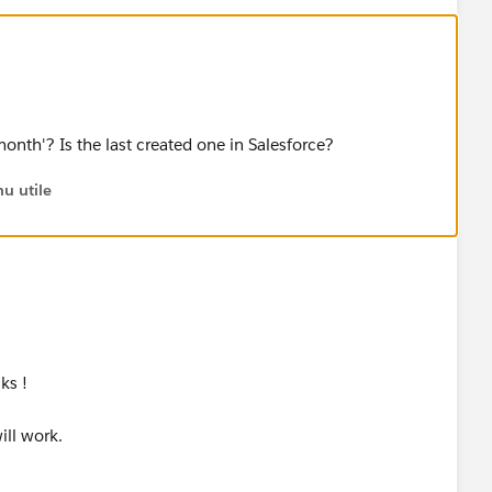
onth'? Is the last created one in Salesforce?
u utile
ks !
ill work.