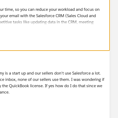
our time, so you can reduce your workload and focus on
g your email with the Salesforce CRM (Sales Cloud and
etitive tasks like updating data in the CRM, meeting
x-makes-life-easier/
is a start up and our sellers don't use Salesforce a lot.
ontent/learn/modules/lead-to-cash-sales-features/boost-
ce inbox, none of our sellers use them. I was wondering if
 the QuickBook license. If yes how do I do that since we
ance.