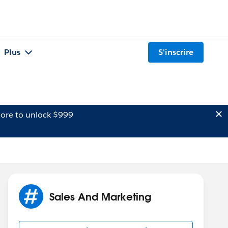
Plus
S'inscrire
ore to unlock $999
Sales And Marketing