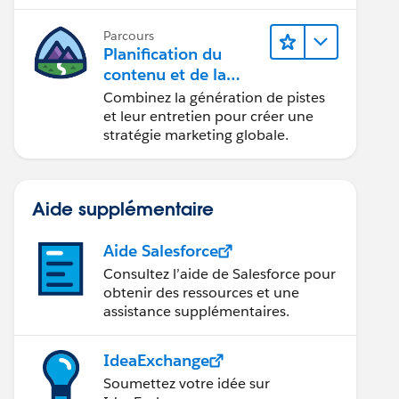
conception d’e-mails et la création
de rapports.
Parcours
Planification du
contenu et de la
stratégie marketing
Combinez la génération de pistes
avec
et leur entretien pour créer une
Marketing Cloud
stratégie marketing globale.
Account Engagemen
t
Aide supplémentaire
Aide Salesforce
Consultez l’aide de Salesforce pour
obtenir des ressources et une
assistance supplémentaires.
IdeaExchange
Soumettez votre idée sur