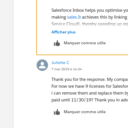
Salesforce Inbox helps you optimise y
making
sales.It
achieves this by linkin
Service Cloud), thereby speeding up rep
planning and responding to emails.
Afficher plus
Marquer comme utile
Refer thi link-:
https://galvintech.com/salesforce-inbo
Juliette C
7 mai 2019 à 14:34
Also refer trailhead
Thank you for the response. My company 
https://trailhead.salesforce.com/en/c
For now we have 9 licenses for Salesfor
adoption-with-inbox
i can remove them and replace them by
paid until 11/30/19? Thank you in adv
Marquer comme utile