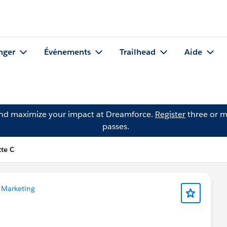
nger
Événements
Trailhead
Aide
and maximize your impact at Dreamforce.
Register
three or m
passes.
tte C
 Marketing