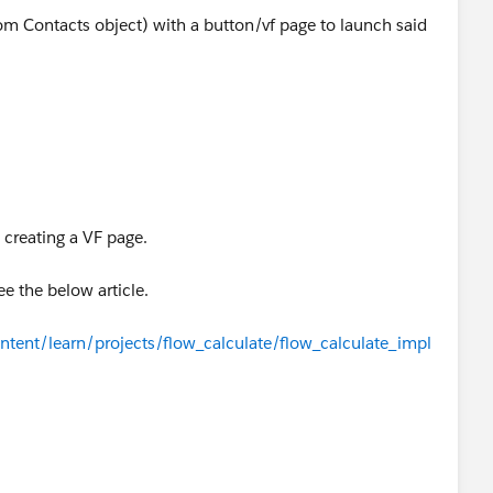
om Contacts object) with a button/vf page to launch said
 creating a VF page.
ee the below article.
ontent/learn/projects/flow_calculate/flow_calculate_impl
e page, You can directly add to the home page using the
ilder.