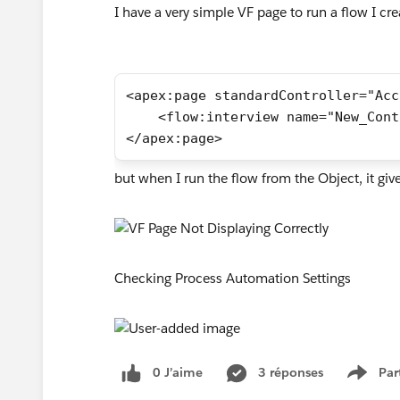
I have a very simple VF page to run a flow I cr
<apex:page standardController="Acc
    <flow:interview name="New_Cont
</apex:page>
but when I run the flow from the Object, it g
Checking Process Automation Settings
0 J’aime
3 réponses
Par
Show 