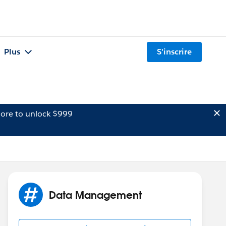
Plus
S'inscrire
ore to unlock $999
Data Management