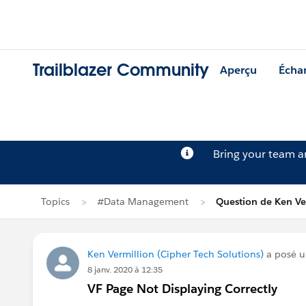
Trailblazer Community
Aperçu
Écha
Bring your team 
Topics
#Data Management
Question de Ken Ve
Ken Vermillion (Cipher Tech Solutions)
a posé u
8 janv. 2020 à 12:35
VF Page Not Displaying Correctly