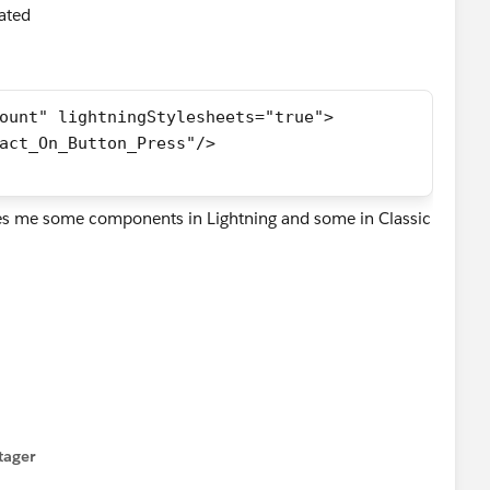
eated
ount" lightningStylesheets="true">
act_On_Button_Press"/>
ives me some components in Lightning and some in Classic
tager
menu