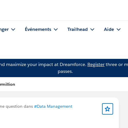
nger
Événements
Trailhead
Aide
and maximize your impact at Dreamforce.
Register
three or m
passes.
rmillion
ne question dans
#Data Management