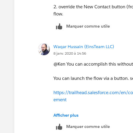
2. override the New Contact button (fr
flow.
Marquer comme utile
Waqar Hussain (EinsTeam LLC)
8 janv. 2020 à 14:56
@Ken You can accomplish this without
You can launch the flow via a button. s
https://trailhead.salesforce.com/en/c
ement
If you want to add the flow to the hom
Afficher plus
flow component in the lightning app bu
Marquer comme utile