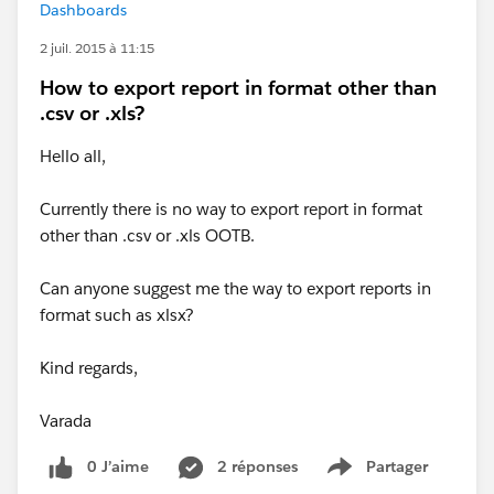
Dashboards
2 juil. 2015 à 11:15
How to export report in format other than
.csv or .xls?
Hello all,
Currently there is no way to export report in format
other than .csv or .xls OOTB.
Can anyone suggest me the way to export reports in
format such as xlsx?
Kind regards,
Varada
0 J’aime
2 réponses
Partager
Show menu