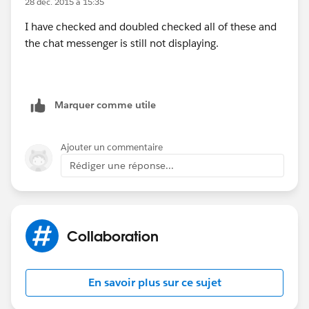
28 déc. 2015 à 15:35
I have checked and doubled checked all of these and
Why is Chat not displaying?
the chat messenger is still not displaying.
(
http://help.salesforce.com/HTViewSolution?
id=000123571&language=en_US_1
)
Marquer comme utile
Ajouter un commentaire
Rédiger une réponse...
Collaboration
En savoir plus sur ce sujet