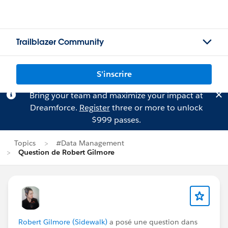
Trailblazer Community
S'inscrire
Bring your team and maximize your impact at
Dreamforce.
Register
three or more to unlock
$999 passes.
Topics
#Data Management
Question de Robert Gilmore
Robert Gilmore (Sidewalk)
a posé une question dans