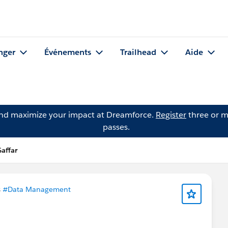
nger
Événements
Trailhead
Aide
and maximize your impact at Dreamforce.
Register
three or m
passes.
affar
s
#Data Management