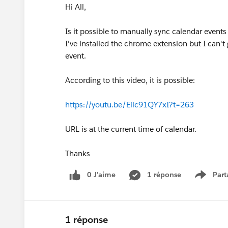
Hi All,
Is it possible to manually sync calendar events
I've installed the chrome extension but I can't
event.
According to this video, it is possible:
https://youtu.be/Eilc91QY7xI?t=263
URL is at the current time of calendar.
Thanks
0 J’aime
1 réponse
Part
Show m
1 réponse