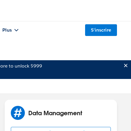
Plus
S'inscrire
ore to unlock $999
Data Management