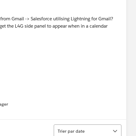
 from Gmail -> Salesforce utilising Lightning for Gmail?
 get the L4G side panel to appear when in a calendar
ager
enu
Tri
Trier par date