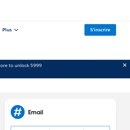
Plus
S'inscrire
ore to unlock $999
Email