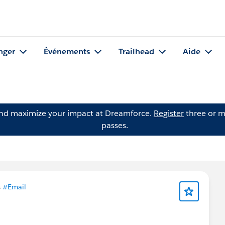
nger
Événements
Trailhead
Aide
and maximize your impact at Dreamforce.
Register
three or m
passes.
s
#Email