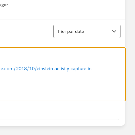
ager
enu
Tri
Trier par date
ie.com/2018/10/einstein-activity-capture-in-