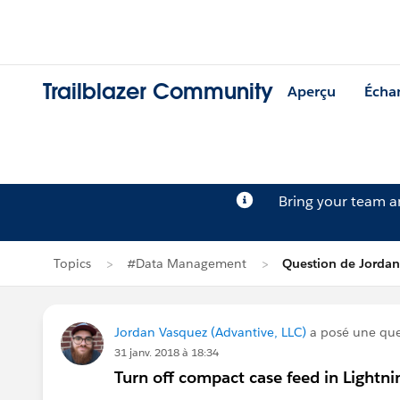
Trailblazer Community
Aperçu
Écha
Bring your team 
Topics
#Data Management
Question de Jorda
Jordan Vasquez (Advantive, LLC)
a posé une qu
31 janv. 2018 à 18:34
Turn off compact case feed in Lightni