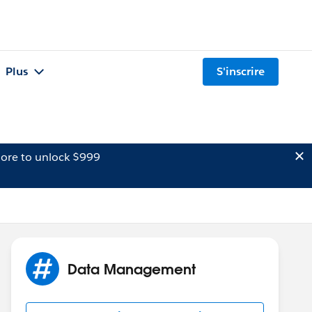
Plus
S'inscrire
ore to unlock $999
Data Management