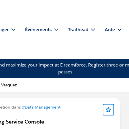
nger
Événements
Trailhead
Aide
and maximize your impact at Dreamforce.
Register
three or m
passes.
n Vasquez
estion dans
#Data Management
ng Service Console