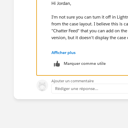
Hi Jordan,
I'm not sure you can turn it off in Ligh
from the case layout. I believe this i
"Chatter Feed" that you can add on th
version, but it doesn't display the case
Thanks!
Afficher plus
Marquer comme utile
Ajouter un commentaire
Rédiger une réponse...