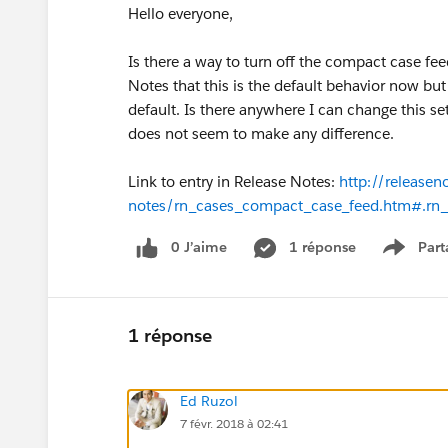
Hello everyone,
Is there a way to turn off the compact case fee
Notes that this is the default behavior now bu
default. Is there anywhere I can change this s
does not seem to make any difference.
Link to entry in Release Notes:
http://release
notes/rn_cases_compact_case_feed.htm#.rn
0 J’aime
1 réponse
Part
Show m
1 réponse
Ed Ruzol
7 févr. 2018 à 02:41