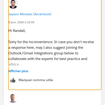
Jayson Morales (Accenture)
8 janv. 2020 à 22:59
Hi Randall,
Sorry for the inconvenience. In case you don't receive
a response here, may I also suggest joining the
Outlook/Gmail integrations group below to
collaborate with the experts for best practice and
advice.
Afficher plus
https://success.salesforce.com/_ui/core/chatter/gro
Marquer comme utile
ups/GroupProfilePage?g=0F9300000009M90CAE
Hope that helps.
Regards,