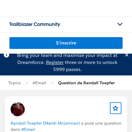
Trailblazer Community
S'inscrire
Bring your team and maximize your impact at
Dreamforce.
Register
three or more to unlock
$999 passes.
Topics
#Email
Question de Randall Toepfer
Randall Toepfer (Marsh McLennan)
a posé une question
dans
#Email