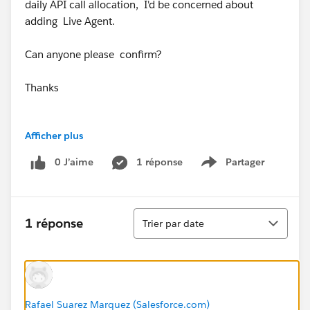
daily API call allocation, I'd be concerned about
adding Live Agent.
Can anyone please confirm?
Thanks
Afficher plus
0 J’aime
1 réponse
Partager
Show menu
Tri
1 réponse
Trier par date
Rafael Suarez Marquez (Salesforce.com)