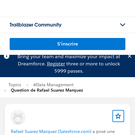
Trailblazer Community
S'inscrire
Bring your team and maximize your impact at
Dreamforce.
Register
three or more to unlock
$999 passes.
Topics
#Data Management
Question de Rafael Suarez Marquez
Rafael Suarez Marquez (Salesforce.com)
a posé une