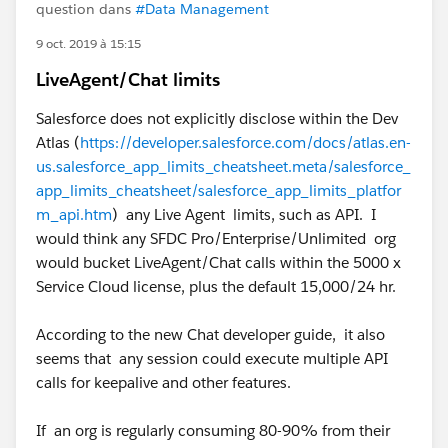
question dans
#Data Management
9 oct. 2019 à 15:15
LiveAgent/Chat limits
Salesforce does not explicitly disclose within the Dev
Atlas (
https://developer.salesforce.com/docs/atlas.en-
us.salesforce_app_limits_cheatsheet.meta/salesforce_
app_limits_cheatsheet/salesforce_app_limits_platfor
m_api.htm
) any Live Agent limits, such as API. I
would think any SFDC Pro/Enterprise/Unlimited org
would bucket LiveAgent/Chat calls within the 5000 x
Service Cloud license, plus the default 15,000/24 hr.
According to the new Chat developer guide, it also
seems that any session could execute multiple API
calls for keepalive and other features.
If an org is regularly consuming 80-90% from their