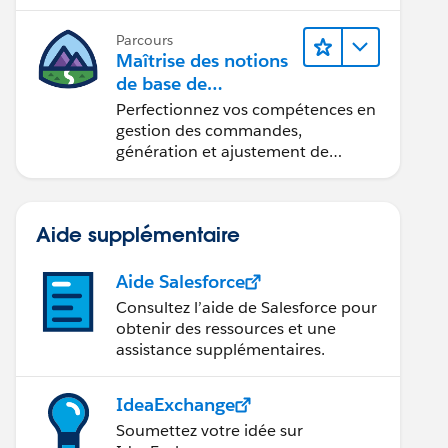
Parcours
Maîtrise des notions
de base de
l’administration de
Perfectionnez vos compétences en
Salesforce Billing
gestion des commandes,
génération et ajustement de
factures, recouvrement des
paiements et production de
rapports financiers.
Aide supplémentaire
Aide Salesforce
Consultez l’aide de Salesforce pour
obtenir des ressources et une
assistance supplémentaires.
IdeaExchange
Soumettez votre idée sur