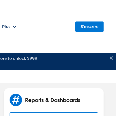
Plus
S'inscrire
ore to unlock $999
Reports & Dashboards