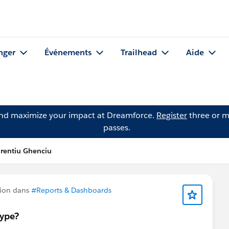
nger
Événements
Trailhead
Aide
and maximize your impact at Dreamforce.
Register
three or m
passes.
rentiu Ghenciu
tion dans
#Reports & Dashboards
type?