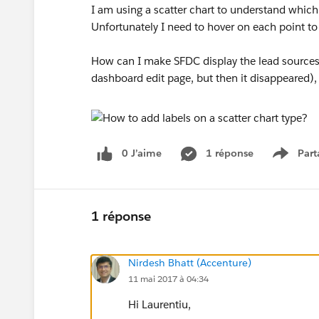
I am using a scatter chart to understand which
Unfortunately I need to hover on each point to 
How can I make SFDC display the lead sources o
dashboard edit page, but then it disappeared),
0 J’aime
1 réponse
Part
Show m
1 réponse
Nirdesh Bhatt (Accenture)
11 mai 2017 à 04:34
Hi Laurentiu,