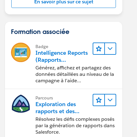
En savoir plus sur ce sujet
Formation associée
Badge
Intelligence Reports
(Rapports
Intelligence) pour
Générez, affichez et partagez des
Engagement
données détaillées au niveau de la
campagne à l’aide
d’Intelligence Reports (Rapports
Intelligence).
Parcours
Exploration des
rapports et des
tableaux de bord
Résolvez les défis complexes posés
Lightning Experience
par la génération de rapports dans
Salesforce.