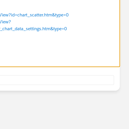
leView?id=chart_scatter.htm&type=0
eView?
_chart_data_settings.htm&type=0