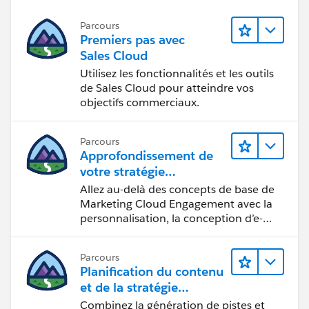
Parcours
Premiers pas avec
Sales Cloud
Utilisez les fonctionnalités et les outils
de Sales Cloud pour atteindre vos
objectifs commerciaux.
Parcours
Approfondissement de
votre stratégie
marketing
Allez au-delà des concepts de base de
Marketing Cloud Engagement avec la
personnalisation, la conception d’e-
mails et la création de rapports.
Parcours
Planification du contenu
et de la stratégie
marketing avec
Combinez la génération de pistes et