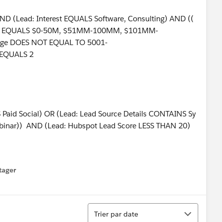
D (Lead: Interest EQUALS Software, Consulting) AND ((
nge EQUALS $0‐50M, $51MM‐100MM, $101MM‐
nge DOES NOT EQUAL TO 5001‐
 EQUALS 2
 Paid Social) OR (Lead: Lead Source Details CONTAINS Sy
binar)) AND (Lead: Hubspot Lead Score LESS THAN 20)
tager
menu
Tri
Trier par date