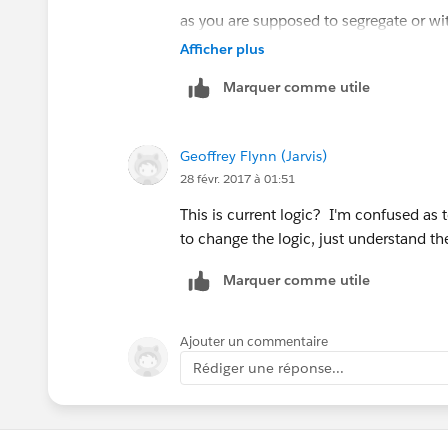
as you are supposed to segregate or w
Afficher plus
2: (1 or 2 or 3) and 4 (as per details gi
Marquer comme utile
Geoffrey Flynn (Jarvis)
28 févr. 2017 à 01:51
This is current logic? I'm confused as 
to change the logic, just understand th
Marquer comme utile
Ajouter un commentaire
Rédiger une réponse...