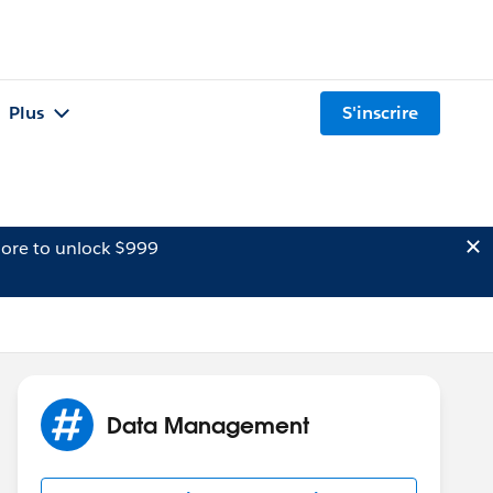
Plus
S'inscrire
ore to unlock $999
Data Management