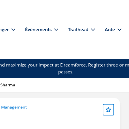
nger
Événements
Trailhead
Aide
and maximize your impact at Dreamforce.
Register
three or m
passes.
h Sharma
a Management