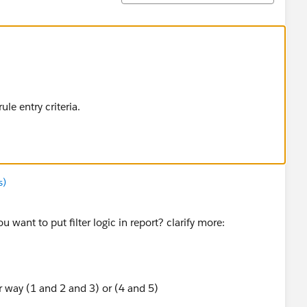
ule entry criteria.
s)
u want to put filter logic in report? clarify more:
r way (1 and 2 and 3) or (4 and 5)