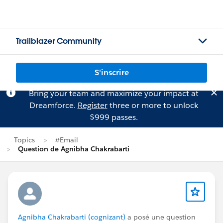
Trailblazer Community
S'inscrire
Bring your team and maximize your impact at
Dreamforce.
Register
three or more to unlock
$999 passes.
Topics
#Email
Question de Agnibha Chakrabarti
Agnibha Chakrabarti (cognizant)
a posé une question