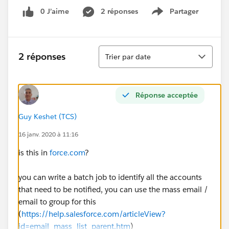
0 J’aime
2 réponses
Partager
Show menu
Tri
2 réponses
Trier par date
Réponse acceptée
Guy Keshet (TCS)
16 janv. 2020 à 11:16
is this in
force.com
?
you can write a batch job to identify all the accounts
that need to be notified, you can use the mass email /
email to group for this
(
https://help.salesforce.com/articleView?
id=email_mass_list_parent.htm
)