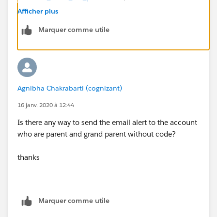
Afficher plus
bear in mind that there are governonr loimits on a
Marquer comme utile
mass email, so you need to assess whether your
proess is likely to brteak those limits, and if the answer
is yes, your solution becomes more mcomplciated -
you'll have to integrate to an external email server (eg
salesforce marketing cloud, MS exchange etc) and
Agnibha Chakrabarti (cognizant)
trigger the emails
16 janv. 2020 à 12:44
Is there any way to send the email alert to the account
who are parent and grand parent without code?
thanks
Marquer comme utile