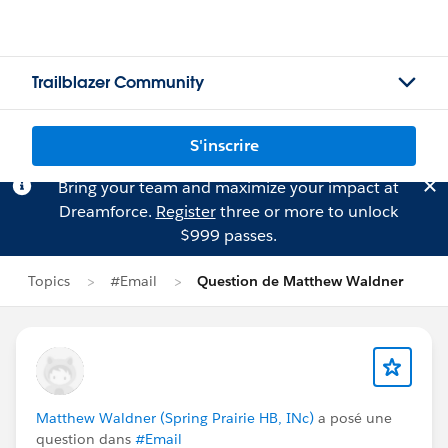
Trailblazer Community
S'inscrire
Bring your team and maximize your impact at
Dreamforce.
Register
three or more to unlock
$999 passes.
Topics
#Email
Question de Matthew Waldner
Matthew Waldner (Spring Prairie HB, INc)
a posé une
question dans
#Email