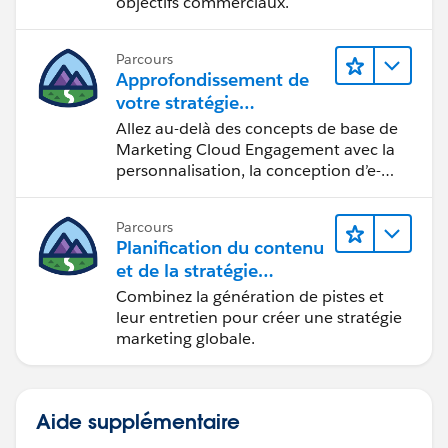
objectifs commerciaux.
Parcours
Approfondissement de
votre stratégie
marketing
Allez au-delà des concepts de base de
Marketing Cloud Engagement avec la
personnalisation, la conception d’e-
mails et la création de rapports.
Parcours
Planification du contenu
et de la stratégie
marketing avec
Combinez la génération de pistes et
Marketing Cloud
leur entretien pour créer une stratégie
Account Engagement
marketing globale.
Aide supplémentaire