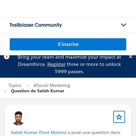
Trailblazer Community
S'inscrire
Bring your team and maximize your impact at
Dreamforce.
Register
three or more to unlock
$999 passes.
Topics
#Social Marketing
Question de Satish Kumar
Satish Kumar (Ford Motors)
a posé une question dans