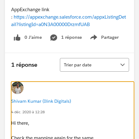
AppExchange link
:
https://appexchange.salesforce.com/appxListingDet
ail?listingId=a0N3A00000DrzmfUAB
0 J’aime
1 réponse
Partager
Show menu
Tri
1 réponse
Trier par date
Shivam Kumar (Ilink Digitals)
4 déc. 2020 à 12:28
Hi there,
Check the mapping again for the same.