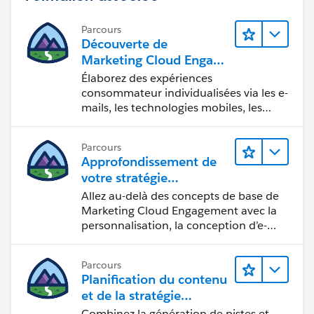
Parcours
Découverte de
Marketing Cloud Engage
ment
Élaborez des expériences
consommateur individualisées via les e-
mails, les technologies mobiles, les
réseaux sociaux, la publicité et le Web
avec Marketing Cloud Engagement.
Parcours
Approfondissement de
votre stratégie
marketing
Allez au-delà des concepts de base de
Marketing Cloud Engagement avec la
personnalisation, la conception d’e-
mails et la création de rapports.
Parcours
Planification du contenu
et de la stratégie
marketing avec
Combinez la génération de pistes et