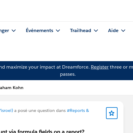
nger
Événements
Trailhead
Aide
and maximize your impact at Dreamforce.
Register
three or m
passes.
braham Kohn
isroel)
a posé une question dans
#Reports &
nt via formula fields on a report?