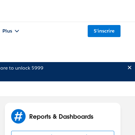
Plus
S'inscrire
ore to unlock $999
Reports & Dashboards