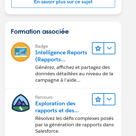
En savoir plus sur ce sujet
Formation associée
Badge
Intelligence Reports
(Rapports
Intelligence) pour
Générez, affichez et partagez des
Engagement
données détaillées au niveau de la
campagne à l’aide
d’Intelligence Reports (Rapports
Intelligence).
Parcours
Exploration des
rapports et des
tableaux de bord
Résolvez les défis complexes posés
Lightning Experience
par la génération de rapports dans
Salesforce.