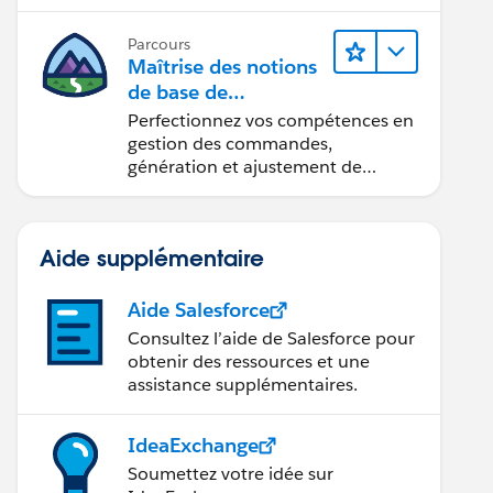
Parcours
Maîtrise des notions
de base de
l’administration de
Perfectionnez vos compétences en
Salesforce Billing
gestion des commandes,
génération et ajustement de
factures, recouvrement des
paiements et production de
rapports financiers.
Aide supplémentaire
Aide Salesforce
Consultez l’aide de Salesforce pour
obtenir des ressources et une
assistance supplémentaires.
IdeaExchange
Soumettez votre idée sur