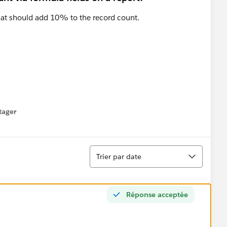
hat should add 10% to the record count.
tager
menu
Tri
Trier par date
Réponse acceptée