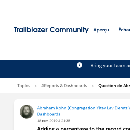
Trailblazer Community
Aperçu
Écha
Bring your team 
Topics
#Reports & Dashboards
Question de A
Abraham Kohn (Congregation Yitev Lav D'eretz Y
Dashboards
18 nov. 2019 à 21:35
Adding a percentage to the record cou