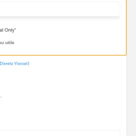
al Only"
u utile
eretz Yisroel)
.