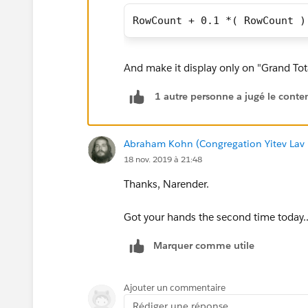
RowCount + 0.1 *( RowCount )
And make it display only on "Grand Tot
1 autre personne a jugé le conten
Abraham Kohn (Congregation Yitev Lav D'
18 nov. 2019 à 21:48
Thanks, Narender.
Got your hands the second time today..
Marquer comme utile
Ajouter un commentaire
Rédiger une réponse...