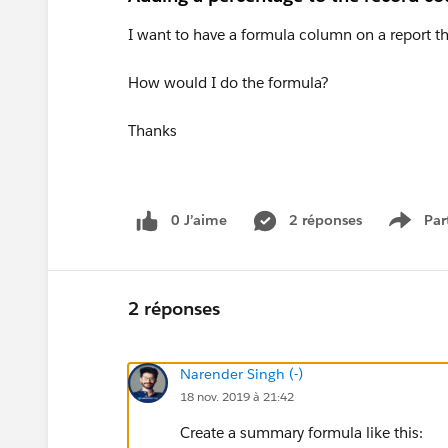
I want to have a formula column on a report t
How would I do the formula?
Thanks
0 J’aime
2 réponses
Par
Show 
2 réponses
Narender Singh (-)
18 nov. 2019 à 21:42
Create a summary formula like this: