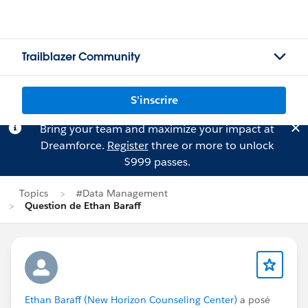
Trailblazer Community
S'inscrire
Bring your team and maximize your impact at
Dreamforce.
Register
three or more to unlock
$999 passes.
Topics
#Data Management
Question de Ethan Baraff
Ethan Baraff (New Horizon Counseling Center)
a posé