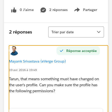
0 J’aime
2 réponses
Partager
Show menu
Tri
2 réponses
Trier par date
Réponse acceptée
Mayank Srivastava (eVerge Group)
19 avr. 2016 à 19:49
Tarun, that means something must have changed on
the user's profile. Can you make sure the profile has
the following permissions?