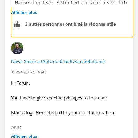
Marketing User selected in your user informa
AND
Afficher plus
“Edit” on campaigns
2 autres personnes ont jugé la réponse utile
AND
“Import Leads”
Marketing User selected in your user informa
Naval Sharma (Aptclouds Software Solutions)
AND
19 avr. 2016 à 19:48
“Create” on accounts
AND
Hi Tarun,
“Read” on contacts
AND
You have to give specific priviages to this user.
“Edit” on accounts and campaigns
AND
Marketing User selected in your user information
“Import Personal Contacts”
AND
Afficher plus