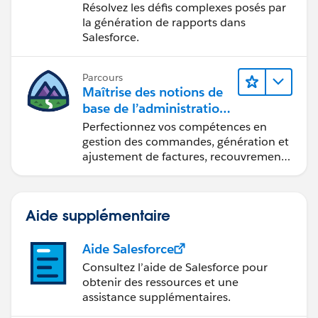
Lightning Experience
Résolvez les défis complexes posés par
la génération de rapports dans
Salesforce.
Parcours
Maîtrise des notions de
base de l’administration
de Salesforce Billing
Perfectionnez vos compétences en
gestion des commandes, génération et
ajustement de factures, recouvrement
des paiements et production de
rapports financiers.
Aide supplémentaire
Aide Salesforce
Consultez l’aide de Salesforce pour
obtenir des ressources et une
assistance supplémentaires.