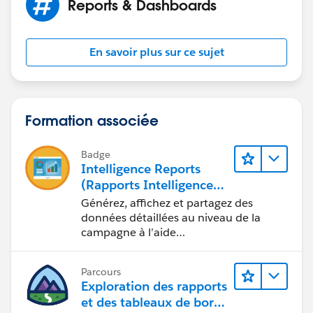
Reports & Dashboards
37500
06/10/15
006C000000mTLje
En savoir plus sur ce sujet
300
37500
06/10/15
Formation associée
Badge
Intelligence Reports
(Rapports Intelligence)
pour Engagement
Générez, affichez et partagez des
données détaillées au niveau de la
campagne à l’aide
d’Intelligence Reports (Rapports
Intelligence).
Parcours
Exploration des rapports
et des tableaux de bord