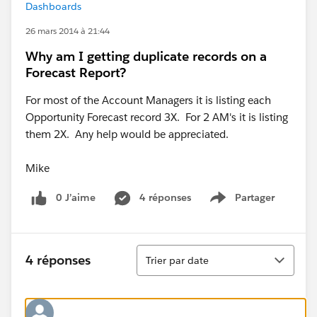
Dashboards
26 mars 2014 à 21:44
Why am I getting duplicate records on a
Forecast Report?
For most of the Account Managers it is listing each
Opportunity Forecast record 3X. For 2 AM's it is listing
them 2X. Any help would be appreciated.
Mike
0 J’aime
4 réponses
Partager
Show menu
Tri
4 réponses
Trier par date