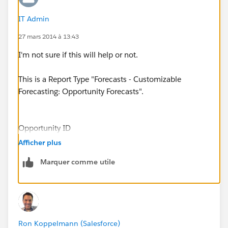
IT Admin
27 mars 2014 à 13:43
I'm not sure if this will help or not.
This is a Report Type "Forecasts - Customizable
Forecasting: Opportunity Forecasts".
Opportunity ID
Quantity Actual
Afficher plus
Amount Actual
Marquer comme utile
Forecast Date
006C000000mTLil
1500
11100
12/31/14
Ron Koppelmann (Salesforce)
006C000000mTLil