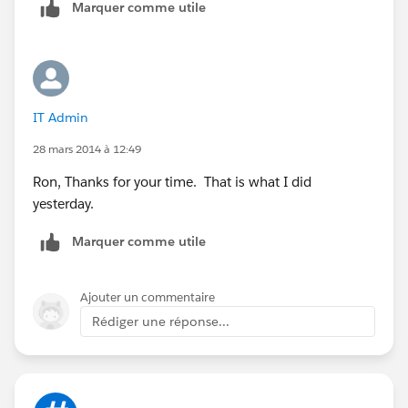
12/15/14
Marquer comme utile
006C000000nppNU
1000
8500
06/15/15
006C000000nppNU
IT Admin
1000
28 mars 2014 à 12:49
8500
06/15/15
Ron, Thanks for your time. That is what I did
006C000000nppNU
yesterday.
1000
Marquer comme utile
8500
06/15/15
006C000000mTLje
Ajouter un commentaire
300
Rédiger une réponse...
37500
06/10/15
006C000000mTLje
300