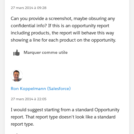
1500
27 mars 2014 à 09:28
11100
Can you provide a screenshot, maybe obsuring any
12/31/14
confidential info? If this is an opportunity report
006C000000mTLil
including products, the report will behave this way
1500
showing a line for each product on the opportunity.
11100
12/31/14
Marquer comme utile
006C000000nppNF
1000
8500
12/15/14
006C000000nppNF
Ron Koppelmann (Salesforce)
1000
27 mars 2014 à 22:05
8500
12/15/14
I would suggest starting from a standard Opportunity
006C000000nppNF
report. That report type doesn't look like a standard
1000
report type.
8500