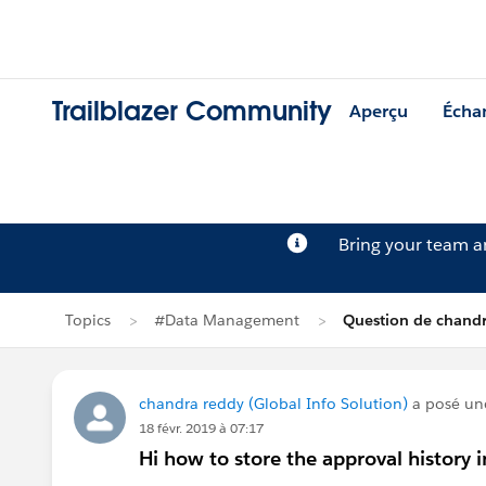
Trailblazer Community
Aperçu
Écha
Bring your team 
Topics
#Data Management
Question de chandr
chandra reddy (Global Info Solution)
a posé un
18 févr. 2019 à 07:17
Hi how to store the approval history i