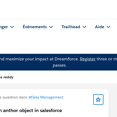
nger
Événements
Trailhead
Aide
and maximize your impact at Dreamforce.
Register
three or m
passes.
a reddy
e question dans
#Data Management
n anthor object in salesforce