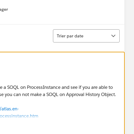
ager
enu
Tri
Trier par date
ke a SOQL on ProcessInstance and see if you are able to
ause you can not make a SOQL on Approval History Object.
atlas.en-
rocessinstance.htm