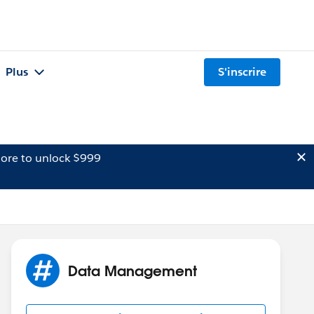
Plus
S'inscrire
ore to unlock $999
Data Management