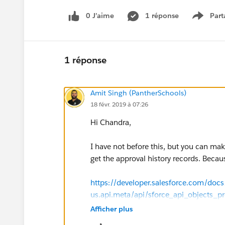
0 J’aime
1 réponse
Part
Show m
1 réponse
Amit Singh (PantherSchools)
18 févr. 2019 à 07:26
Hi Chandra,
I have not before this, but you can ma
get the approval history records. Bec
https://developer.salesforce.com/docs/
us.api.meta/api/sforce_api_objects_p
Afficher plus