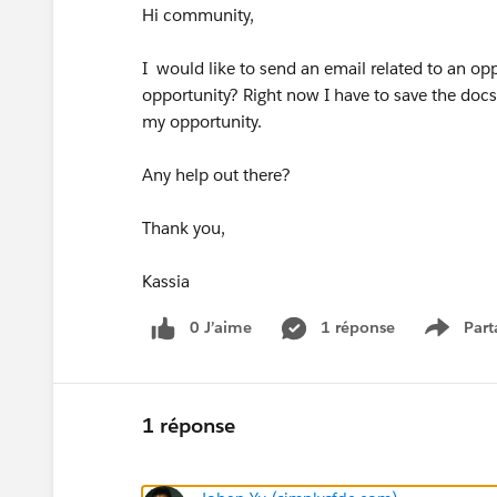
Hi community,
I would like to send an email related to an op
opportunity? Right now I have to save the doc
my opportunity.
Any help out there?
Thank you,
Kassia
0 J’aime
1 réponse
Part
Show m
1 réponse