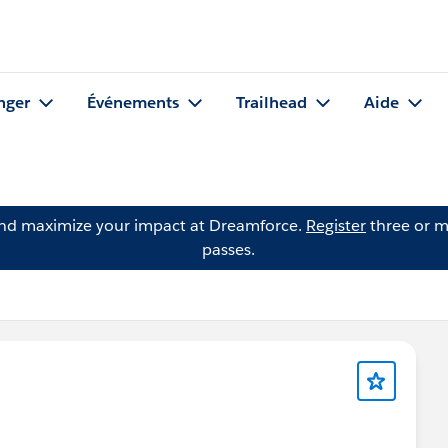
nger
Événements
Trailhead
Aide
and maximize your impact at Dreamforce.
Register
three or m
passes.