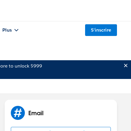
Plus
S'inscrire
ore to unlock $999
Email