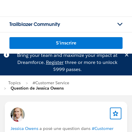
Trailblazer Community
S'inscrire
Bring your team and maximize your impact at
Dreamforce.
Register
three or more to unlock
$999 passes.
Topics
#Customer Service
Question de Jessica Owens
Jessica Owens
a posé une question dans
#Customer