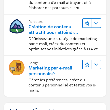
du contenu d’e-mail attrayant et à
élaborer des parcours client.
Parcours
Création de contenu
attractif pour atteindre
vos objectifs marketing
Définissez une stratégie de marketing
par e-mail, créez du contenu et
optimisez vos initiatives grâce à l’IA et
aux analyses de données.
Badge
Marketing par e-mail
personnalisé
Gérez les préférences, créez du
contenu personnalisé et testez vos e-
mails.