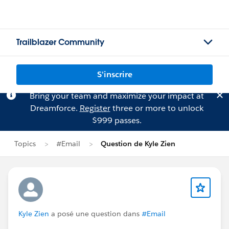
Trailblazer Community
S'inscrire
Bring your team and maximize your impact at
Dreamforce.
Register
three or more to unlock
$999 passes.
Topics
#Email
Question de Kyle Zien
Kyle Zien
a posé une question dans
#Email