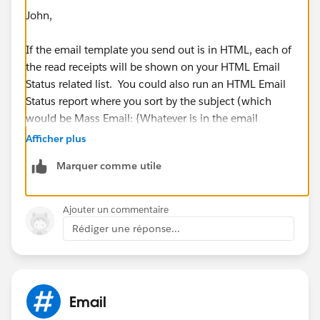
John,
If the email template you send out is in HTML, each of
the read receipts will be shown on your HTML Email
Status related list. You could also run an HTML Email
Status report where you sort by the subject (which
would be Mass Email: {Whatever is in the email
templates Description field}.
Afficher plus
Marquer comme utile
You can find out your target email ids from this report
and send out a follow up mail to them after a certain
time.
Ajouter un commentaire
Rédiger une réponse...
Email