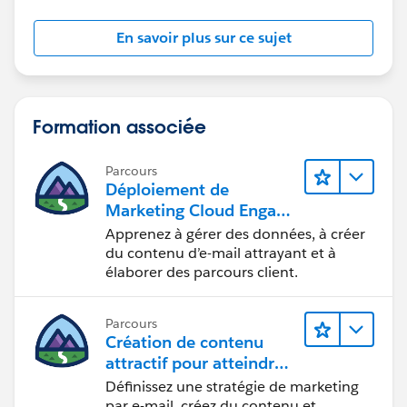
En savoir plus sur ce sujet
Formation associée
Parcours
Déploiement de
Marketing Cloud Engage
ment
Apprenez à gérer des données, à créer
du contenu d’e-mail attrayant et à
élaborer des parcours client.
Parcours
Création de contenu
attractif pour atteindre
vos objectifs marketing
Définissez une stratégie de marketing
par e-mail, créez du contenu et