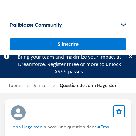
Trailblazer Community
S'inscrire
Bring your team and maximize your impact at
Dreamforce.
Register
three or more to unlock
$999 passes.
Topics
#Email
Question de John Hagelston
John Hagelston
a posé une question dans
#Email