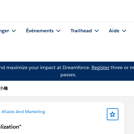
nger
Événements
Trailhead
Aide
and maximize your impact at Dreamforce.
Register
three or m
passes.
寛 小橋
s
#Sales And Marketing
lization"