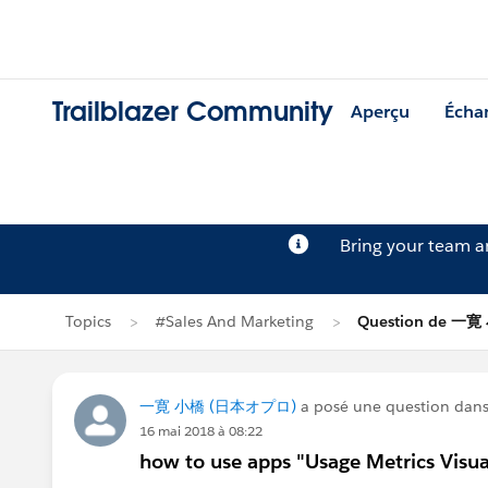
Trailblazer Community
Aperçu
Écha
Bring your team 
Topics
#Sales And Marketing
Question de 一
一寛 小橋 (日本オプロ)
a posé une question dan
16 mai 2018 à 08:22
how to use apps "Usage Metrics Visua