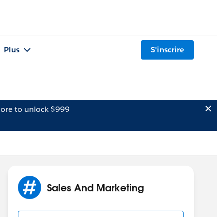
Plus
S'inscrire
ore to unlock $999
Sales And Marketing