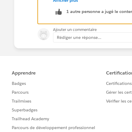
Afficher plus
I would also recommend posting this 
1 autre personne a jugé le conten
and advice from users who may have u
https://success.salesforce.com/_ui/co
Ajouter un commentaire
g=0F9300000001oio
Rédiger une réponse...
Thanks!