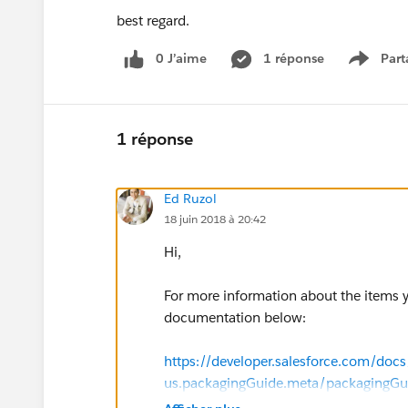
best regard.
0 J’aime
1 réponse
Part
Show m
1 réponse
Ed Ruzol
18 juin 2018 à 20:42
Hi,
For more information about the items 
documentation below:
https://developer.salesforce.com/docs/
us.packagingGuide.meta/packagingGui