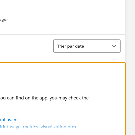
ager
enu
Tri
Trier par date
you can find on the app, you may check the
atlas.en-
de/usage_metrics_visualization.htm