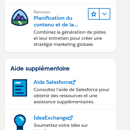
conception d’e-mails et la création
de rapports.
Parcours
Planification du
contenu et de la
stratégie marketing
Combinez la génération de pistes
avec
et leur entretien pour créer une
Marketing Cloud
stratégie marketing globale.
Account Engagemen
t
Aide supplémentaire
Aide Salesforce
Consultez l’aide de Salesforce pour
obtenir des ressources et une
assistance supplémentaires.
IdeaExchange
Soumettez votre idée sur