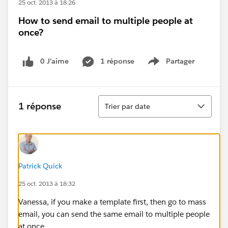
25 oct. 2013 à 18:26
How to send email to multiple people at
once?
0 J’aime
1 réponse
Partager
Show menu
Tri
1 réponse
Trier par date
Patrick Quick
25 oct. 2013 à 18:32
Vanessa, if you make a template first, then go to mass
email, you can send the same email to multiple people
at once.