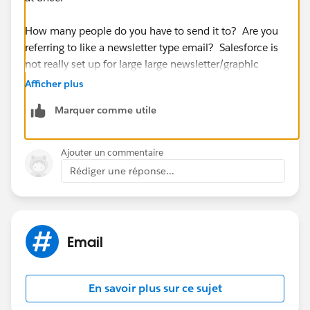
How many people do you have to send it to? Are you
referring to like a newsletter type email? Salesforce is
not really set up for large large newsletter/graphic
mass emails. In those cases, you would probably
Afficher plus
want to check out the services such as iContact,
Marquer comme utile
Vertical Response etc.
Good Luck,
Ajouter un commentaire
Rédiger une réponse...
Pat
Email
En savoir plus sur ce sujet