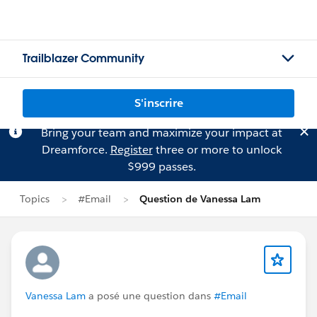
Trailblazer Community
S'inscrire
Bring your team and maximize your impact at
Dreamforce.
Register
three or more to unlock
$999 passes.
Topics
#Email
Question de Vanessa Lam
Vanessa Lam
a posé une question dans
#Email