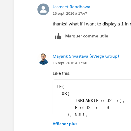
Jasmeet Randhawa
16 sept. 2016 à 17:47
thanks! what if i want to display a 1 in 
Marquer comme utile
Mayank Srivastava (eVerge Group)
16 sept. 2016 à 17:46
Like this:
IF( 
  OR(
       ISBLANK(Field2__c), 
       Field2__c = 0
    ), NULL,
       field1__c/ Field2__c
Afficher plus
)