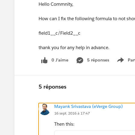
Hello Commnity,
How can I fix the following formula to not sh
field1__c/Field2__c
thank you for any help in advance.
0 J’aime
5 réponses
Par
Show 
5 réponses
Mayank Srivastava (eVerge Group)
16 sept. 2016 à 17:47
Then this: