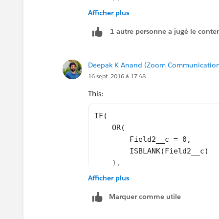
    0,
Afficher plus
    Field1__c / Field2__c
1 autre personne a jugé le conten
)
Deepak K Anand (‎‎‎‎‎‎Zoom Communication
16 sept. 2016 à 17:48
This:
IF(
    OR(
        Field2__c = 0,
        ISBLANK(Field2__c)
    ),
    1,
Afficher plus
    Field1__c / Field2__c
Marquer comme utile
)