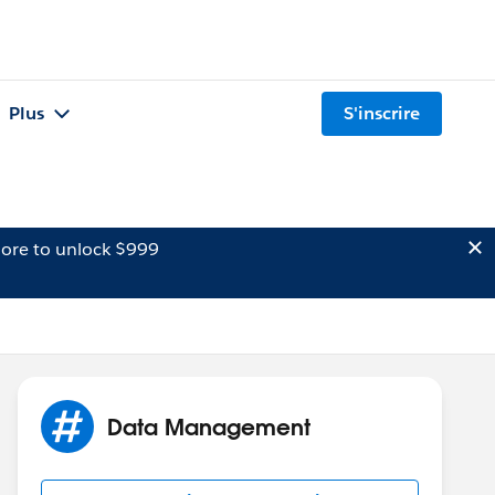
Plus
S'inscrire
ore to unlock $999
Data Management