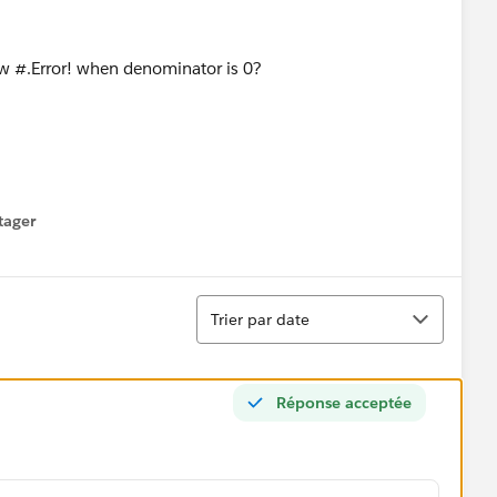
ow #.Error! when denominator is 0?
tager
menu
Tri
Trier par date
Réponse acceptée