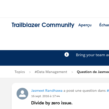
Trailblazer Community
Aperçu
Écha
Bring your team 
Topics
#Data Management
Question de Jasme
Jasmeet Randhawa
a posé une question dans
#
16 sept. 2016 à 17:44
Divide by zero issue.