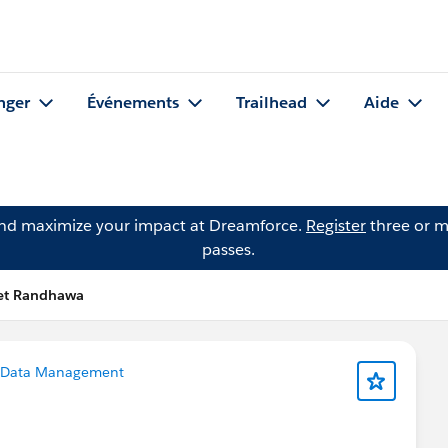
nger
Événements
Trailhead
Aide
and maximize your impact at Dreamforce.
Register
three or m
passes.
et Randhawa
Data Management