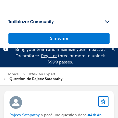
Trailblazer Community
S'inscrire
Bring your team and maximize your impact at
Dreamforce.
Register
three or more to unlock
$999 passes.
Topics
#Ask An Expert
Question de Rajeev Satapathy
Rajeev Satapathy
a posé une question dans
#Ask An