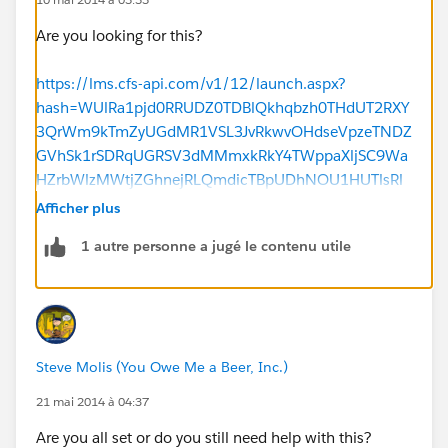
Are you looking for this?
https://lms.cfs-api.com/v1/12/launch.aspx?
hash=WUlRa1pjd0RRUDZ0TDBlQkhqbzh0THdUT2RXY
3QrWm9kTmZyUGdMR1VSL3JvRkwvOHdseVpzeTNDZ
GVhSk1rSDRqUGRSV3dMMmxkRkY4TWppaXljSC9Wa
HZrbWlzMWtjZGhnejRLQmdicTBpUDhNOU1HUTlsRl
A0T3BZTDFuamxMMlJwSERDV2JxMmlyMFJMM1kyM
Afficher plus
WhBPT0=
1 autre personne a jugé le contenu utile
Steve Molis (You Owe Me a Beer, Inc.)
21 mai 2014 à 04:37
Are you all set or do you still need help with this?