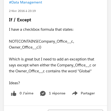
#Data Management
2 févr. 2016 à 23:19
If / Except
I have a checkbox formula that states:
NOT(CONTAINS(Company_Office__c,
Owner_Office__c))
Which is great but I need to add an exception that
says except when either the Company_Office__c or
the Owner_Office__c contains the word "Global"
Ideas?
0 J’aime
1 réponse
Partager
Show menu