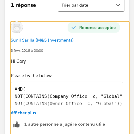
Tri
1 réponse
Trier par date
Réponse acceptée
Sunil Sarilla (M&G Investments)
3 févr. 2016 à 00:00
Hi Cory,
Please try the below
AND(
NOT(CONTAINS(Company_Office__c, "Global")),
NOT(CONTAINS(Owner_Office__c, "Global")),
NOT(CONTAINS(Company_Office__c, Owner_Office
Afficher plus
)
1 autre personne a jugé le contenu utile