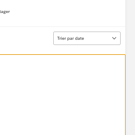
tager
menu
Tri
Trier par date