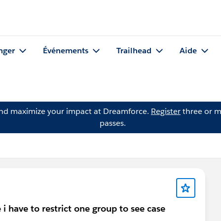
nger
Événements
Trailhead
Aide
and maximize your impact at Dreamforce.
Register
three or m
passes.
 have to restrict one group to see case