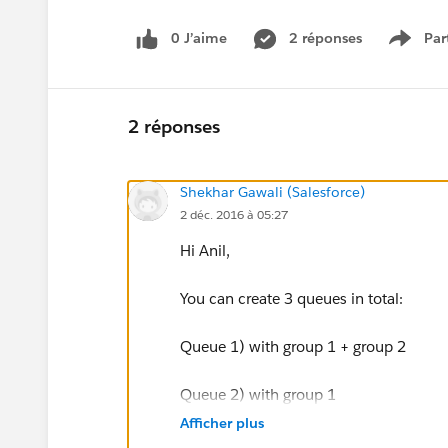
0 J’aime
2 réponses
Par
Show 
2 réponses
Shekhar Gawali (Salesforce)
2 déc. 2016 à 05:27
Hi Anil,
You can create 3 queues in total:
Queue 1) with group 1 + group 2
Queue 2) with group 1
Afficher plus
Queue 3) with group 2