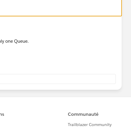
 workflow to change the owner of the case to queue 2 or
nly one Queue.