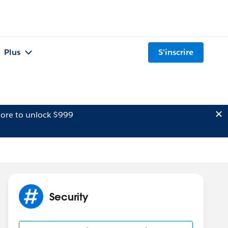
Plus
S'inscrire
ore to unlock $999
Security