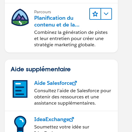
conception d’e-mails et la création
de rapports.
Parcours
Planification du
contenu et de la
stratégie marketing
Combinez la génération de pistes
avec
et leur entretien pour créer une
Marketing Cloud
stratégie marketing globale.
Account Engagemen
t
Aide supplémentaire
Aide Salesforce
Consultez l’aide de Salesforce pour
obtenir des ressources et une
assistance supplémentaires.
IdeaExchange
Soumettez votre idée sur