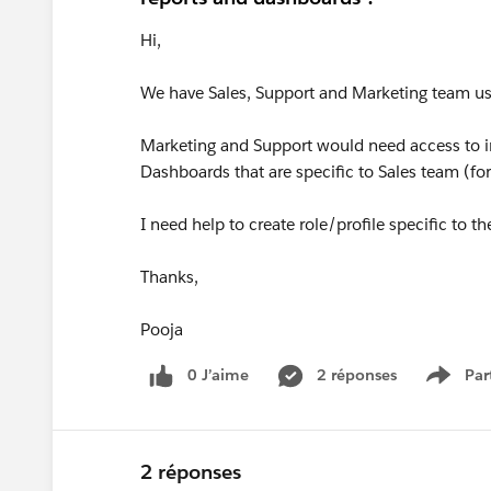
Hi,
We have Sales, Support and Marketing team u
Marketing and Support would need access to i
Dashboards that are specific to Sales team (for
I need help to create role/profile specific to th
Thanks,
Pooja
0 J’aime
2 réponses
Par
Show 
2 réponses