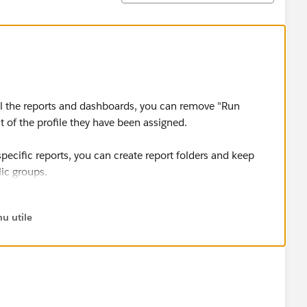
all the reports and dashboards, you can remove "Run
of the profile they have been assigned.
 specific reports, you can create report folders and keep
lic groups.
 have roles, you can setup the sharing rules for the
u utile
 am assuming that the sharing model for those objects