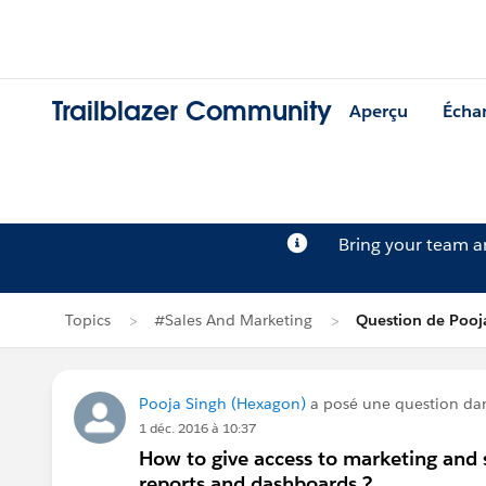
Trailblazer Community
Aperçu
Écha
Bring your team 
Topics
#Sales And Marketing
Question de Pooj
Pooja Singh (Hexagon)
a posé une question da
1 déc. 2016 à 10:37
How to give access to marketing and s
reports and dashboards ?