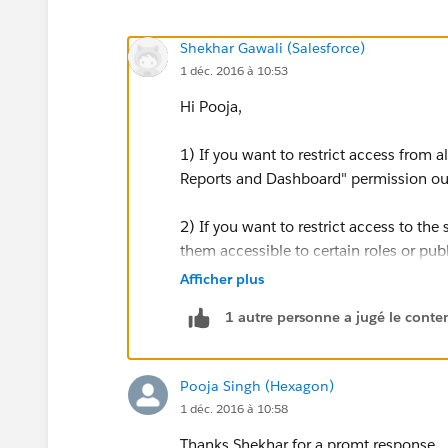
Shekhar Gawali (Salesforce)
1 déc. 2016 à 10:53
Hi Pooja,
1) If you want to restrict access from 
Reports and Dashboard" permission out 
2) If you want to restrict access to the
them accessible to certain roles or pub
Afficher plus
Now to share all the information, if you
1 autre personne a jugé le conten
objects you want to share with them. I
which are private.
Pooja Singh (Hexagon)
Regards,
1 déc. 2016 à 10:58
Shekhar
Thanks Shekhar for a promt response.