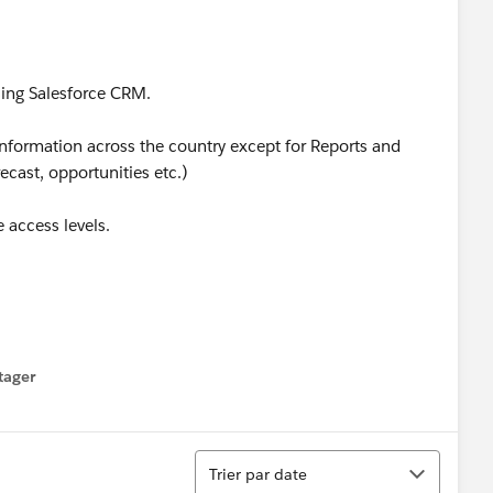
sing Salesforce CRM.
nformation across the country except for Reports and
ecast, opportunities etc.)
e access levels.
tager
menu
Tri
Trier par date