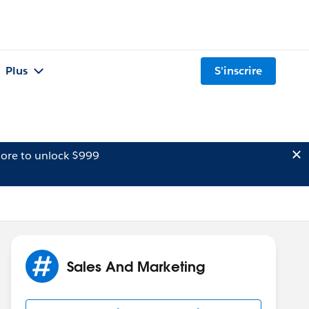
Plus
S'inscrire
ore to unlock $999
Sales And Marketing