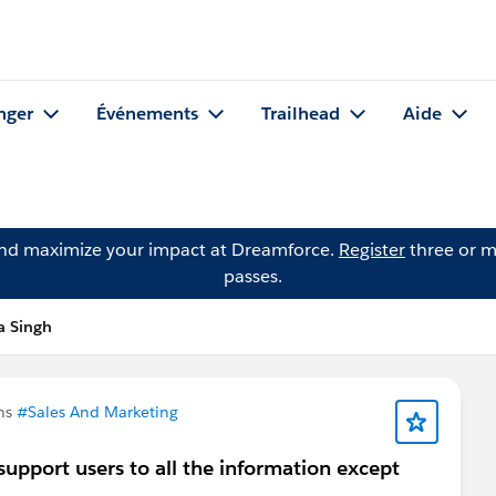
nger
Événements
Trailhead
Aide
and maximize your impact at Dreamforce.
Register
three or m
passes.
a Singh
ns
#Sales And Marketing
upport users to all the information except