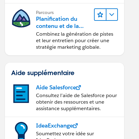
conception d’e-mails et la création
de rapports.
Parcours
Planification du
contenu et de la
stratégie marketing
Combinez la génération de pistes
avec
et leur entretien pour créer une
Marketing Cloud
stratégie marketing globale.
Account Engagemen
t
Aide supplémentaire
Aide Salesforce
Consultez l’aide de Salesforce pour
obtenir des ressources et une
assistance supplémentaires.
IdeaExchange
Soumettez votre idée sur