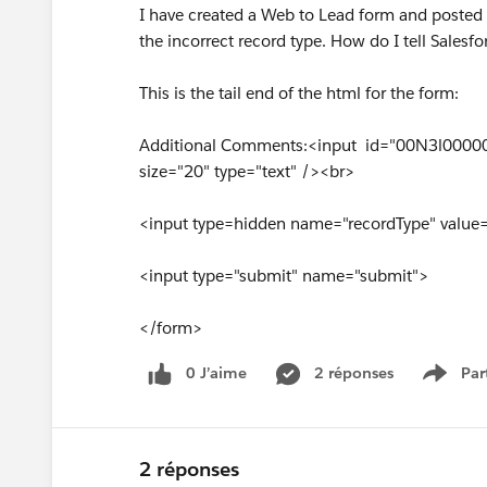
I have created a Web to Lead form and posted i
the incorrect record type. How do I tell Salesf
This is the tail end of the html for the form:
Additional Comments:<input id="00N3l000
size="20" type="text" /><br>
<input type=hidden name="recordType" val
<input type="submit" name="submit">
</form>
0 J’aime
2 réponses
Par
Show 
2 réponses