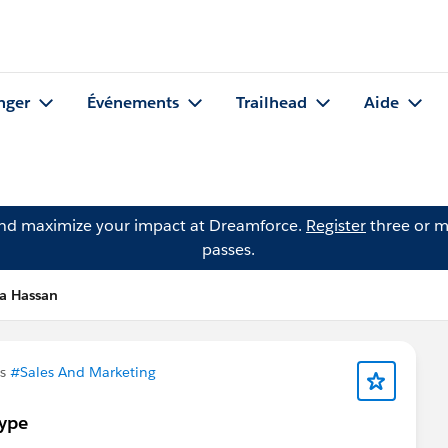
nger
Événements
Trailhead
Aide
and maximize your impact at Dreamforce.
Register
three or m
passes.
a Hassan
ns
#Sales And Marketing
ype