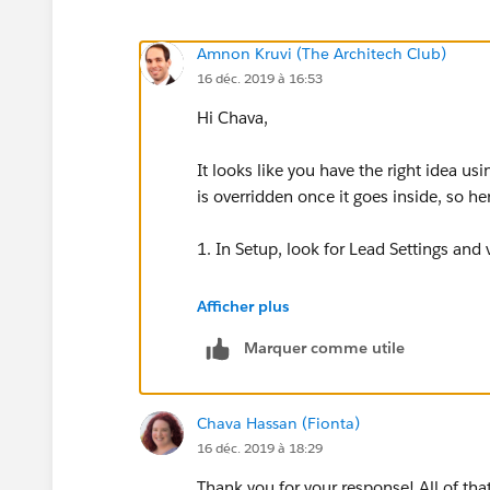
Amnon Kruvi (The Architech Club)
16 déc. 2019 à 16:53
Hi Chava,
It looks like you have the right idea us
is overridden once it goes inside, so h
1. In Setup, look for Lead Settings and 
2. Check for any processes or workflow 
Afficher plus
Marquer comme utile
3. Check for any Apex triggers that may
Chava Hassan (Fionta)
16 déc. 2019 à 18:29
Thank you for your response! All of that