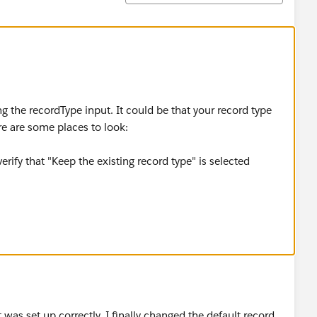
ing the recordType input. It could be that your record type
ere are some places to look:
verify that "Keep the existing record type" is selected
rules that may set a record type automatically
 set their own record types
 was set up correctly, I finally changed the default record