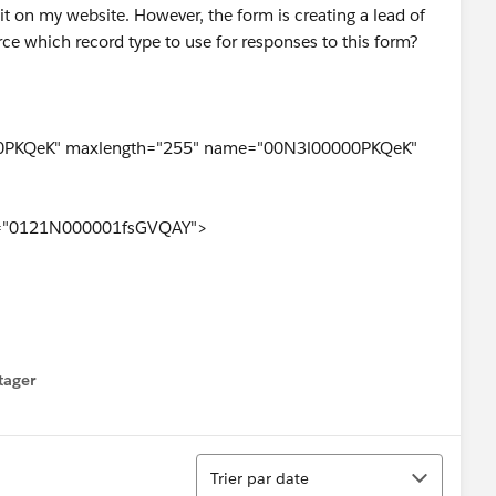
t on my website. However, the form is creating a lead of
orce which record type to use for responses to this form?
00PKQeK" maxlength="255" name="00N3l00000PKQeK"
ue="0121N000001fsGVQAY">
tager
menu
Tri
Trier par date