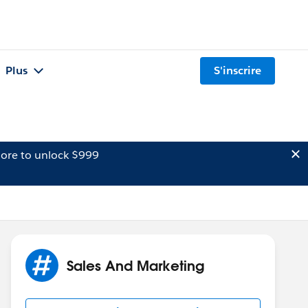
Plus
S'inscrire
ore to unlock $999
Sales And Marketing