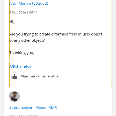
Arun Menon (8Squad)
6 févr. 2014 à 06:44
Hi,
Are you trying to create a formula field in user object
or any other object?
Thanking you,
Arun
Afficher plus
Marquer comme utile
Subramanyam Meare (ADP)