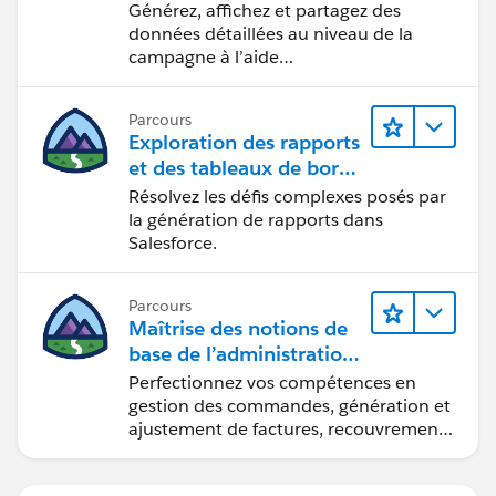
pour Engagement
Générez, affichez et partagez des
données détaillées au niveau de la
campagne à l’aide
d’Intelligence Reports (Rapports
Intelligence).
Parcours
Exploration des rapports
et des tableaux de bord
Lightning Experience
Résolvez les défis complexes posés par
la génération de rapports dans
Salesforce.
Parcours
Maîtrise des notions de
base de l’administration
de Salesforce Billing
Perfectionnez vos compétences en
gestion des commandes, génération et
ajustement de factures, recouvrement
des paiements et production de
rapports financiers.