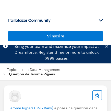
Trailblazer Community
S'inscrire
Bring your team and maximize your impact at
Dreamforce.
Register
three or more to unlock
$999 passes.
Topics
#Data Management
Question de Jerome Pijpers
Jerome Pijpers (BNG Bank)
a posé une question dans