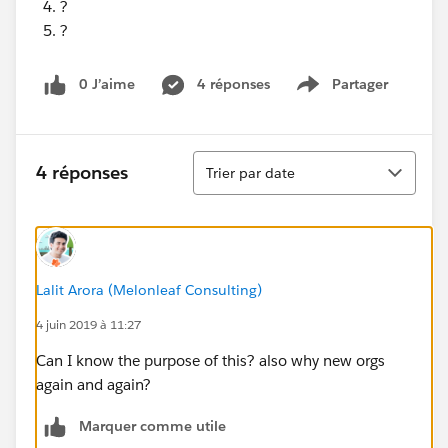
?
?
0 J’aime
4 réponses
Partager
Show menu
Tri
4 réponses
Trier par date
Lalit Arora (Melonleaf Consulting)
4 juin 2019 à 11:27
Can I know the purpose of this? also why new orgs
again and again?
Marquer comme utile