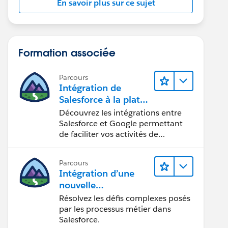
En savoir plus sur ce sujet
Formation associée
Parcours
Intégration de
Salesforce à la plate-
forme Google
Découvrez les intégrations entre
Salesforce et Google permettant
de faciliter vos activités de
marketing, de vente et d’analyse,
ainsi que de renforcer votre
Parcours
productivité.
Intégration d’une
nouvelle
organisation
Résolvez les défis complexes posés
commerciale
par les processus métier dans
Salesforce.