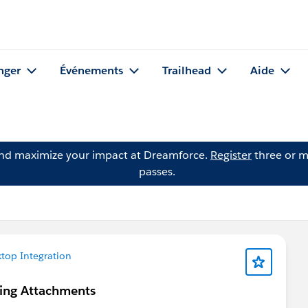
nger
Événements
Trailhead
Aide
and maximize your impact at Dreamforce.
Register
three or m
passes.
top Integration
ding Attachments