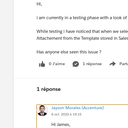
Hi,
i am currently in a testing phase with a look of
While testing i have noticed that when we selec
Attachement from the Template stored in Sales
Has anyone else seen this issue ?
0 J’aime
1 réponse
Part
Show m
1 réponse
Jayson Morales (Accenture)
6 oct. 2020 à 19:15
Hi James,