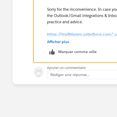
Sorry for the inconvenience. In case yo
the Outlook/Gmail integrations & Inbox
practice and advice.
https://trailblazers.salesforce.com/
g=0F9300000009M90CAE
Afficher plus
Marquer comme utile
Hope that helps.
Regards,
Ajouter un commentaire
Rédiger une réponse...
Jayson