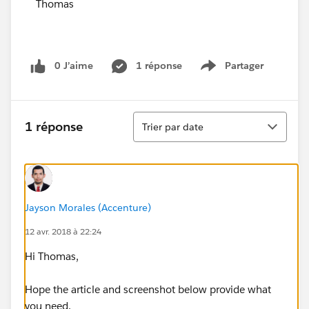
Thomas
0 J’aime
1 réponse
Partager
Show menu
Tri
1 réponse
Trier par date
Jayson Morales (Accenture)
12 avr. 2018 à 22:24
Hi Thomas,
Hope the article and screenshot below provide what
you need.