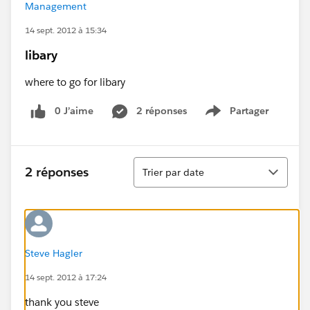
Management
14 sept. 2012 à 15:34
libary
where to go for libary
0 J’aime
2 réponses
Partager
Show menu
Tri
2 réponses
Trier par date
Steve Hagler
14 sept. 2012 à 17:24
thank you steve