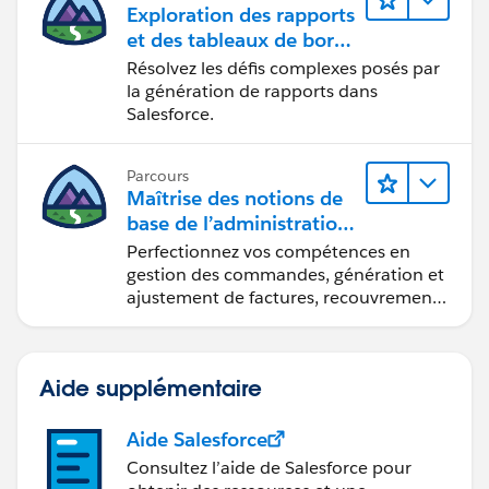
Exploration des rapports
et des tableaux de bord
Lightning Experience
Résolvez les défis complexes posés par
la génération de rapports dans
Salesforce.
Parcours
Maîtrise des notions de
base de l’administration
de Salesforce Billing
Perfectionnez vos compétences en
gestion des commandes, génération et
ajustement de factures, recouvrement
des paiements et production de
rapports financiers.
Aide supplémentaire
Aide Salesforce
Consultez l’aide de Salesforce pour