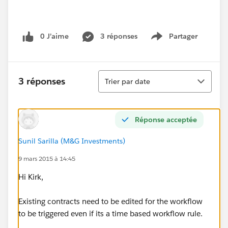
0 J’aime
3 réponses
Partager
Show menu
Tri
3 réponses
Trier par date
Réponse acceptée
Sunil Sarilla (M&G Investments)
9 mars 2015 à 14:45
Hi Kirk,
Existing contracts need to be edited for the workflow
to be triggered even if its a time based workflow rule.